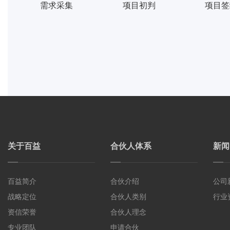
需求采集
项目初判
项目签
关于百益
合伙人体系
新闻
百益简介
合伙介绍
公司
战略定位
合伙人类别
行业
资信荣誉
合伙人理念
专业团队
申请合伙